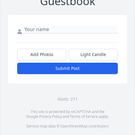
Guestbook
Add Photos
Light Candle
Submit Post
Visits: 211
This site is protected by reCAPTCHA and the
Google
Privacy Policy
and
Terms of Service
apply.
Service map data ©
OpenStreetMap
contributors