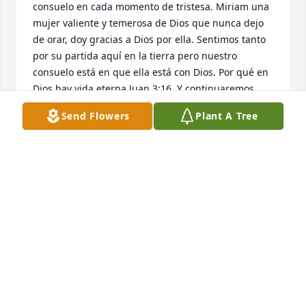
consuelo en cada momento de tristesa. Miriam una 
mujer valiente y temerosa de Dios que nunca dejo 
de orar, doy gracias a Dios por ella. Sentimos tanto 
por su partida aquí en la tierra pero nuestro 
consuelo está en que ella está con Dios. Por qué en 
Dios hay vida eterna Juan 3:16. Y continuaremos 
orando  Amén. 1 Tesalonicenses 5:16-18
Send Flowers
Plant A Tree
MARIANITA BORREGO & KEREN GALLEGOS
May 02, 2024