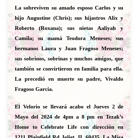
La sobreviven su amado esposo Carlos y su
hijo Augustine (Chris); sus hijastros Alix y
Roberto (Roxana); sus nietas Aaliyah y
Camila; su mamá Teodora Meneses; sus
hermanos Laura y Juan Fragoso Meneses;
sus sobrinos, sobrinas y muchos amigos, que
también se convirtieron en familia para ella.
La precedió en muerte su padre, Vivaldo
Fragoso Garcia.
El Velorio se llevará acabo el Jueves 2 de
Mayo del 2024 de 4pm a 8 pm en Tezak’s
Home to Celebrate Life con dirección en
1211 Plainfield Rd Joliet, IL 60435.
La Misa